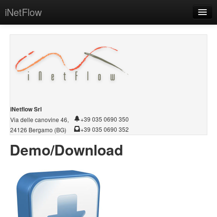
iNetFlow
Home
Azienda
Software
Sistemi
Servizi
iNetflow Srl
+39 035 0690 350
Via delle canovine 46,
Demo/Download
+39 035 0690 352
24126 Bergamo (BG)
Demo/Download
Conservazione PEC
Contatti
Intranet