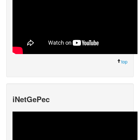
top
iNetGePec